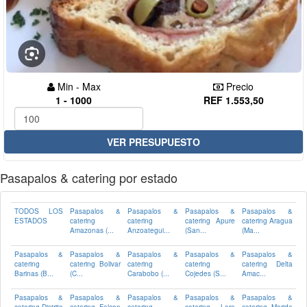
Min - Max
Precio
1 - 1000
REF 1.553,50
VER PRESUPUESTO
Pasapalos & catering por estado
TODOS LOS
Pasapalos &
Pasapalos &
Pasapalos &
Pasapalos &
ESTADOS
catering
catering
catering Apure
catering Aragua
Amazonas (...
Anzoategui...
(San...
(Ma...
Pasapalos &
Pasapalos &
Pasapalos &
Pasapalos &
Pasapalos &
catering
catering Bolivar
catering
catering
catering Delta
Barinas (B...
(C...
Carabobo (...
Cojedes (S...
Amac...
Pasapalos &
Pasapalos &
Pasapalos &
Pasapalos &
Pasapalos &