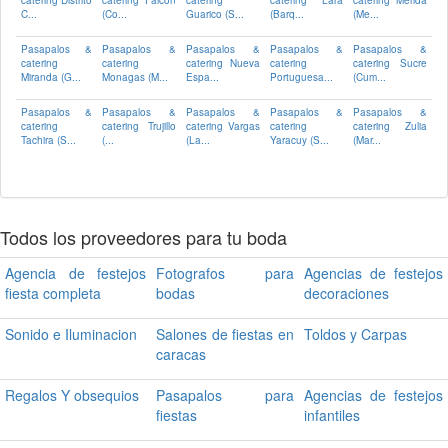
catering Distrito
catering Falcon
catering
catering Lara
catering Merida
C...
(Co...
Guarico (S...
(Barq...
(Me...
Pasapalos &
Pasapalos &
Pasapalos &
Pasapalos &
Pasapalos &
catering
catering
catering Nueva
catering
catering Sucre
Miranda (G...
Monagas (M...
Espa...
Portuguesa...
(Cum...
Pasapalos &
Pasapalos &
Pasapalos &
Pasapalos &
Pasapalos &
catering
catering Trujillo
catering Vargas
catering
catering Zulia
Tachira (S...
(...
(La...
Yaracuy (S...
(Mar...
Todos los proveedores para tu boda
Agencia de festejos
Fotografos para
Agencias de festejos
fiesta completa
bodas
decoraciones
Sonido e Iluminacion
Salones de fiestas en
Toldos y Carpas
caracas
Regalos Y obsequios
Pasapalos para
Agencias de festejos
fiestas
infantiles